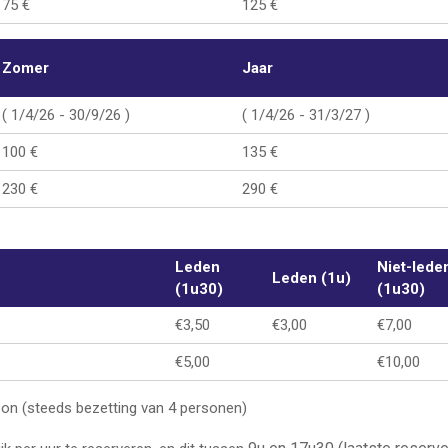
75 €
125 €
Zomer
Jaar
( 1/4/26 - 30/9/26 )
( 1/4/26 - 31/3/27 )
100 €
135 €
230 €
290 €
Leden
Niet-lede
Leden (1u)
(1u30)
(1u30)
€3,50
€3,00
€7,00
€5,00
€10,00
soon (steeds bezetting van 4 personen)