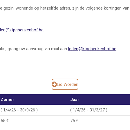
fde gezin, wonende op hetzelfde adres, zijn de volgende kortingen va
den@ktpcbeukenhof.be
is, g
raag uw aanvraag via mail aan
leden@ktpcbeukenhof.be
Lid Worden
Zomer
Jaar
( 1/4/26 - 30/9/26 )
( 1/4/26 - 31/3/27 )
55 €
75 €