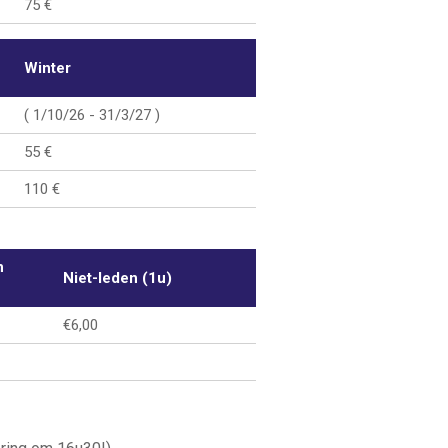
75 €
Winter
( 1/10/26 - 31/3/27 )
55 €
110 €
n
Niet-leden (1u)
€6,00