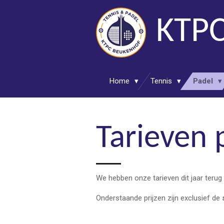
Ga
KTPC
direct
naar
de
hoofdinhoud
Home
Tennis
Padel
Tarieven 
We hebben onze tarieven dit jaar terug 
Onderstaande prijzen zijn exclusief de