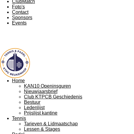
ClubMatch
Foto's
Contact
Sponsors
Events
KTPC Beukenhof
Home
KAN10 Openinsguren
Nieuwjaarsbrief
Club KTPCB Geschiedenis
Bestuur
Ledenlijst
Prijslijst kantine
Tennis
Tarieven & Lidmaatschap
Lessen & Stages