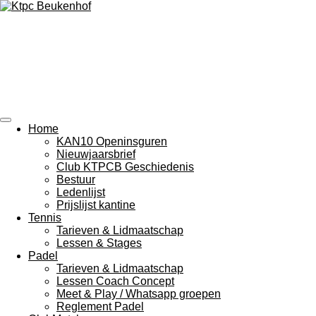
Ga
KTPC
direct
naar
de
hoofdinhoud
Beukenhof
Home
KAN10 Openinsguren
Nieuwjaarsbrief
Club KTPCB Geschiedenis
Bestuur
Ledenlijst
Prijslijst kantine
Tennis
Tarieven & Lidmaatschap
Lessen & Stages
Padel
Tarieven & Lidmaatschap
Lessen Coach Concept
Meet & Play / Whatsapp groepen
Reglement Padel