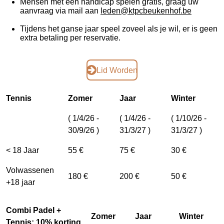
Mensen met een handicap spelen gratis, g
raag uw
aanvraag via mail aan
leden@ktpcbeukenhof.be
Tijdens het ganse jaar speel zoveel als je wil, er is geen
extra betaling per reservatie.
Lid Worden
Tennis
Zomer
Jaar
Winter
( 1/4/26 -
( 1/4/26 -
( 1/10/26 -
30/9/26 )
31/3/27 )
31/3/27 )
< 18 Jaar
55 €
75 €
30 €
Volwassenen
180 €
200 €
50 €
+18 jaar
Combi Padel +
Zomer
Jaar
Winter
Tennis: 10% korting