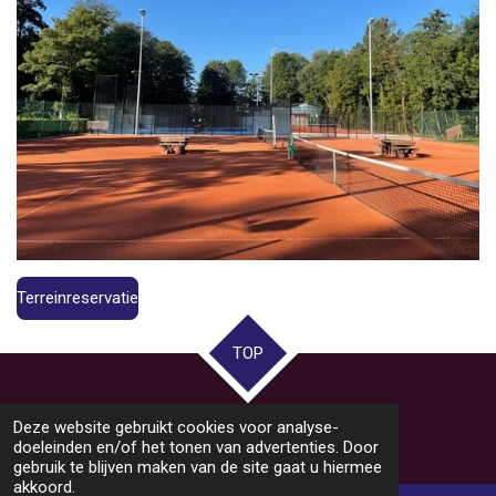
Terreinreservatie
TOP
© 2021 - 2026 KtpcBeukenhof
Deze website gebruikt cookies voor analyse-
Powered by
JouwWeb
doeleinden en/of het tonen van advertenties. Door
gebruik te blijven maken van de site gaat u hiermee
akkoord.