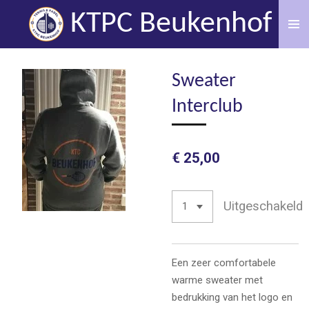
Ga
KTPC Beukenhof
direct
naar
de
Sweater
hoofdinhoud
Interclub
€ 25,00
Uitgeschakeld
Een zeer comfortabele
warme sweater met
bedrukking van het logo en