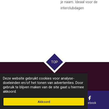
je naam. Ideaal voor de
interclubdagen
TOP
© 2021 - 2026 KtpcBeukenhof
Deze website gebruikt cookies voor analyse-
Powered by
JouwWeb
doeleinden en/of het tonen van advertenties. Door
gebruik te blijven maken van de site gaat u hiermee
akkoord.
Akkoord
E-mailadres
Kaart
Facebook