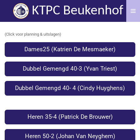
Ga
KTPC Beukenhof
direct
naar
de
(Click voor planning & uitslagen)
hoofdinhoud
Dames25 (Katrien De Mesmaeker)
Dubbel Gemengd 40-3 (Yvan Triest)
Dubbel Gemengd 40- 4 (Cindy Huyghens)
Heren 35-4 (Patrick De Brouwer)
Heren 50-2 (Johan Van Neyghem)