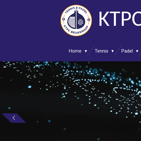
Ga
KTPC
direct
naar
de
hoofdinhoud
Home
Tennis
Padel