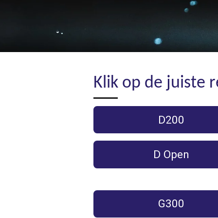
Klik op de juiste 
D200
D Open
G300